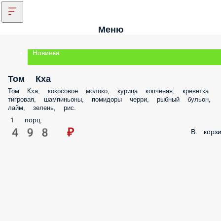
Меню
Новинка
Том Кха
Том Кха, кокосовое молоко, курица копчёная, креветка
тигровая, шампиньоны, помидоры черри, рыбный бульон,
лайм, зелень, рис.
1 порц.
498 ₽
В корзи