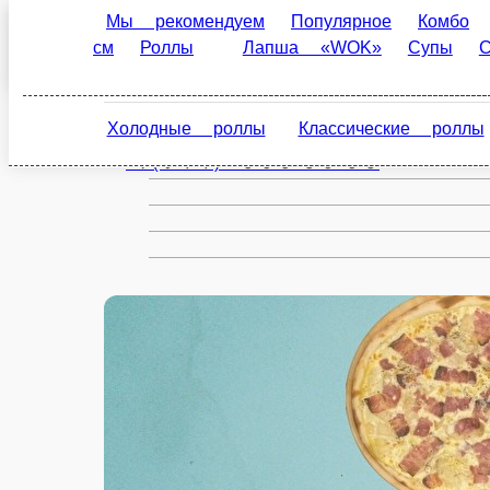
Мы рекомендуем
Популярное
Комбо
Акци
Череповец
«WOK»
Супы
Салаты
Шаверма и сэндвичи
ru
Холодные роллы
Классические роллы
Суш
Настройки
+7(911) 505-86-08