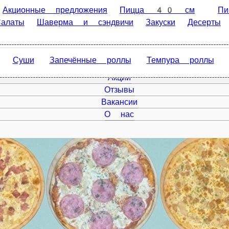
онные предложения
Пицца 40 см
Пицца 30 см
Пицца 2
Закуски
Десерты
Напитки
Дополнительно
и
Запечённые роллы
Темпура роллы
Сеты
Главная
Акции
Отзывы
Вакансии
О нас