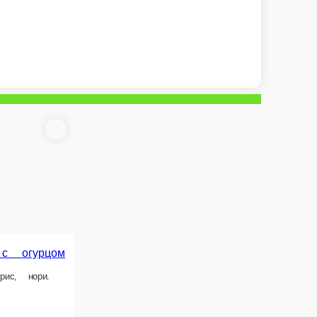
ские с угрём
Классические с креветкой
, унаги соус, рис, нори.
Креветка, рис, нори.