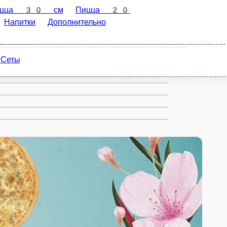
0 см
Роллы
Лапша