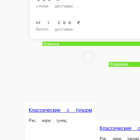
стоим. доставки
от
1 200 ₽
беспл. доставка
Новинка
Новинка
Классические с тунцом
Рис, нори, тунец.
Классические с такуаном
Рис, нори, такуан.