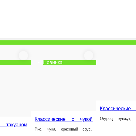
Новинка
Классические с огурцом
Классиче
Классические с чукой
Огурец, кунжут, рис, нори.
Угорь, кунжут
Рис, чука, ореховый соус.