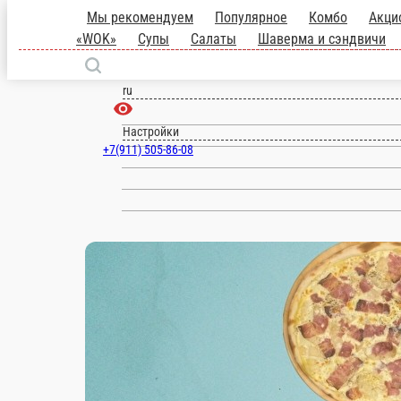
Мы рекомендуем
Популярное
Комбо
см
Роллы
Лапша «WOK»
Супы
С
Череповец
ru
Настройки
+7(911) 505-86-08