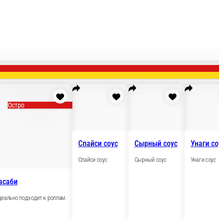
Остро
Спайси со
Спайси соус
ит к роллам.
Васаби