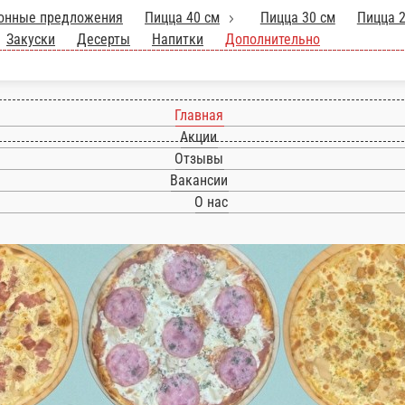
Акционные предложения
Пицца 40 см
П
алаты
Шаверма и сэндвичи
Закуски
Десерты
Главная
Акции
Отзывы
Вакансии
О нас