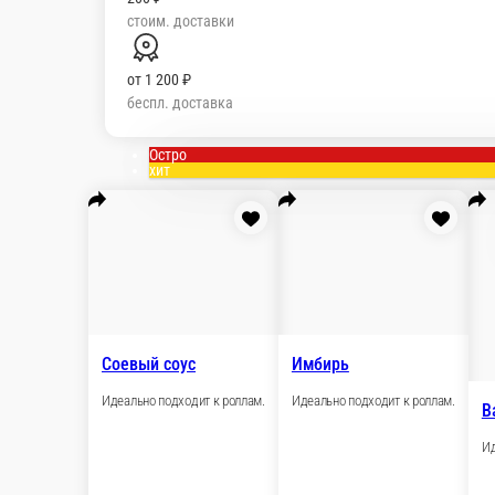
стоим. доставки
от
1 200 ₽
беспл. доставка
Остро
хит
Соевый соус
Имбирь
Идеально подходит к роллам.
Идеально подход